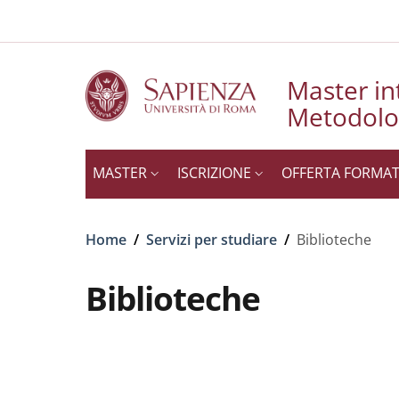
Slim to
Salta al contenuto principale
Skip to footer content
Master int
Metodolog
MASTER
ISCRIZIONE
OFFERTA FORMAT
Briciole di pane
Home
/
Servizi per studiare
/
Biblioteche
Biblioteche