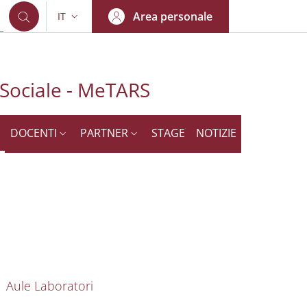
Area personale
IT
SELETTORE LINGUA: CURRENT LANGUAGE
 Sociale - MeTARS
DOCENTI
PARTNER
STAGE
NOTIZIE
nkedIn
AIN NAVIGATION
Aule Laboratori