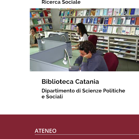
Footer menu
ATENEO