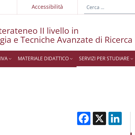
p
Accessibilità
erateneo II livello in
ia e Tecniche Avanzate di Ricerca
IVA
MATERIALE DIDATTICO
SERVIZI PER STUDIARE
Facebook
X
Li
M