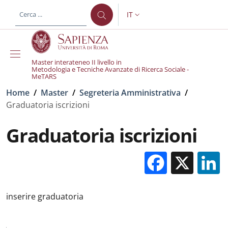
Salta al contenuto principale
Skip to footer content
IT
SELETTORE LINGUA: CURREN
Master interateneo II livello in
Metodologia e Tecniche Avanzate di Ricerca Sociale -
MeTARS
Briciole di pane
Home
/
Master
/
Segreteria Amministrativa
/
Graduatoria iscrizioni
Graduatoria iscrizioni
Facebo
X
inserire graduatoria